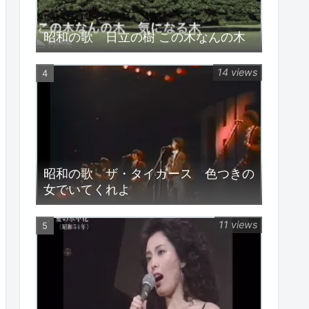
昭和の歌 日立の樹 この木なんの木
14 views
昭和の歌 ザ・タイガース 色つきの
女でいてくれよ
11 views