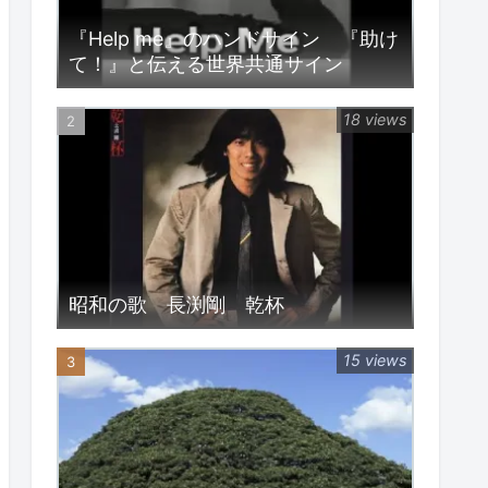
『Help me』のハンドサイン 『助け
て！』と伝える世界共通サイン
18 views
昭和の歌 長渕剛 乾杯
15 views