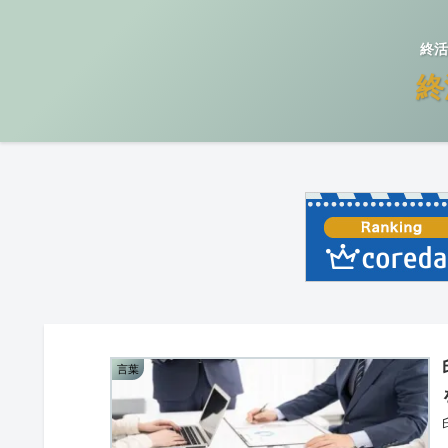
終活
終
言葉