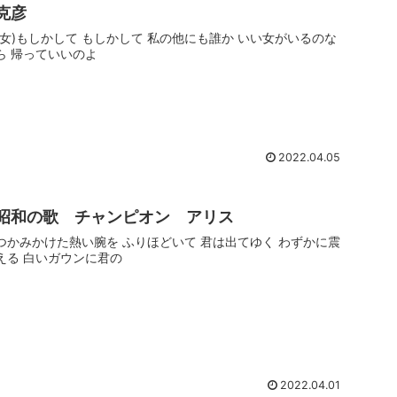
克彦
(女)もしかして もしかして 私の他にも誰か いい女がいるのな
ら 帰っていいのよ
2022.04.05
昭和の歌 チャンピオン アリス
つかみかけた熱い腕を ふりほどいて 君は出てゆく わずかに震
える 白いガウンに君の
2022.04.01