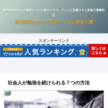
終活昭和おやじの昭和レトロな歌やドラマ、アニメと話題ネタと家族介護奮戦
記
終活昭和おやじの昭和レトロと家族介護
スポンサーリンク
社会人が勉強を続けられる７つの方法
終活