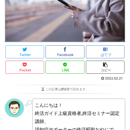
Twitter
Facebook
はてブ
Pocket
LINE
コピー
2022.02.21
この記事は
約2分
で読めます。
こんにちは！
終活ガイド上級資格者,終活セミナー認定
講師、
認知症サポーターの終活昭和おやじで