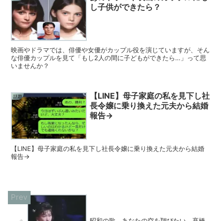
し子供ができたら？
映画やドラマでは、俳優や女優がカップル役を演じていますが、そん
な俳優カップルを見て「もし2人の間に子どもができたら…」って思
いませんか？
【LINE】母子家庭の私を見下し社
話題
長令嬢に乗り換えた元夫から結婚
報告→
【LINE】母子家庭の私を見下し社長令嬢に乗り換えた元夫から結婚
報告→
昭和の歌 あなたの空を翔びたい 髙橋