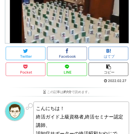
Twitter
Facebook
はてブ
Pocket
LINE
コピー
2022.02.27
この記事は
約1分
で読めます。
こんにちは！
終活ガイド上級資格者,終活セミナー認定
講師、
認知症サポーターの終活昭和おやじで