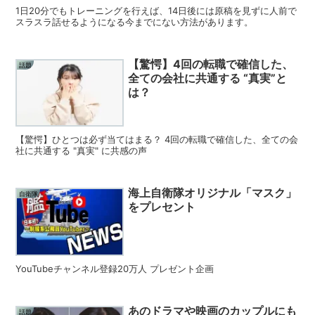
1日20分でもトレーニングを行えば、14日後には原稿を見ずに人前で
スラスラ話せるようになる今までにない方法があります。
【驚愕】4回の転職で確信した、
話題
全ての会社に共通する “真実”と
は？
【驚愕】ひとつは必ず当てはまる？ 4回の転職で確信した、全ての会
社に共通する "真実" に共感の声
海上自衛隊オリジナル「マスク」
自衛隊
をプレセント
YouTubeチャンネル登録20万人 プレゼント企画
あのドラマや映画のカップルにも
話題