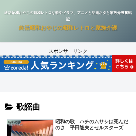
終活昭和おやじの昭和レトロな歌やドラマ、アニメと話題ネタと家族介護奮戦
記
終活昭和おやじの昭和レトロと家族介護
スポンサーリンク
歌謡曲
昭和の歌 ハチのムサシは死んだ
昭和の歌
のさ 平田隆夫とセルスターズ