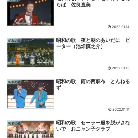
らば 佐良直美
2022.01.14
昭和の歌 夜と朝のあいだに ピ
昭和の歌
ーター（池畑慎之介）
2022.01.13
昭和の歌 雨の西麻布 とんねる
昭和の歌
ず
2022.01.11
昭和の歌 セーラー服を脱がさな
昭和の歌
いで おニャン子クラブ