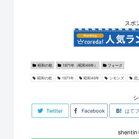
スポ
昭和の歌
1971年（昭和46年）
フォーク
昭和の歌
1971年
昭和46年
シモンズ
恋
シ
Twitter
Facebook
はて
shent