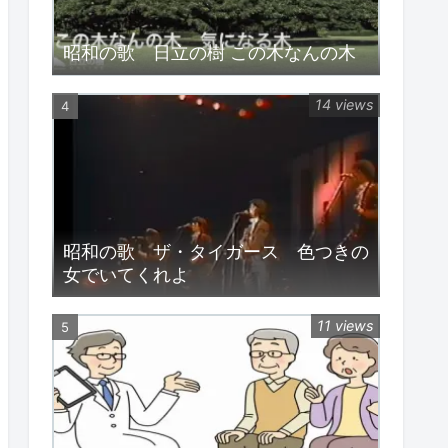
昭和の歌 日立の樹 この木なんの木
14 views
昭和の歌 ザ・タイガース 色つきの
女でいてくれよ
11 views