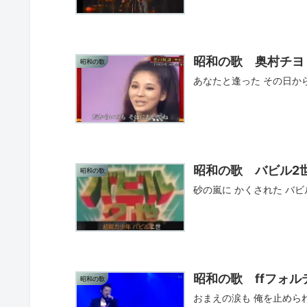
昭和の歌 奥村チヨ
昭和の歌
あなたと逢った その日か
昭和の歌 バビル2
昭和の歌
砂の嵐に かくされた バ
昭和の歌 ffフォル
昭和の歌
おまえの涙も 俺を止めら