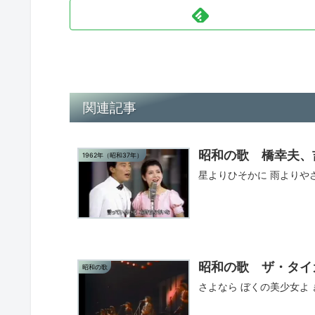
関連記事
昭和の歌 橋幸夫、
1962年（昭和37年）
星よりひそかに 雨よりや
昭和の歌 ザ・タイ
昭和の歌
さよなら ぼくの美少女よ