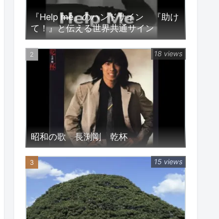
『Help me』のハンドサイン 『助け
て！』と伝える世界共通サイン
18 views
昭和の歌 長渕剛 乾杯
15 views