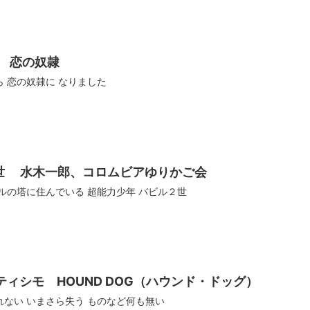
 恋の奴隷
ら 恋の奴隷に なりました
世 水木一郎、コロムビアゆりかご会
ビルの塔に住んでいる 超能力少年 バビル２世
ティシモ HOUND DOG（ハウンド・ドッグ）
れない いまさら失う ものなど何も無い