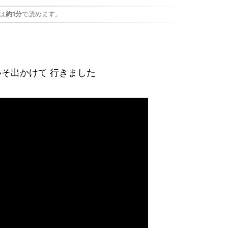
は
約1分
で読めます。
いそ出かけて 行きました