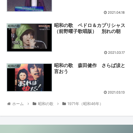
2021.04.18
昭和の歌 ペドロ＆カプリシャス
昭和の歌
（前野曜子歌唱版） 別れの朝
2021.03.17
昭和の歌 森田健作 さらば涙と
昭和の歌
言おう
2021.03.13
ホーム
昭和の歌
1971年（昭和46年）