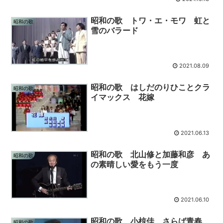
昭和の歌 トワ・エ・モワ 虹と
昭和の歌
雪のバラード
2021.08.09
昭和の歌 はしだのりひことクラ
昭和の歌
イマックス 花嫁
2021.06.13
昭和の歌 北山修と加藤和彦 あ
昭和の歌
の素晴しい愛をもう一度
2021.06.10
昭和の歌 小椋佳 さらば青春
昭和の歌