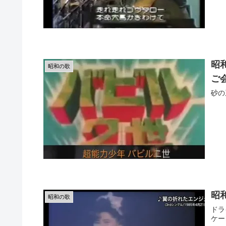
昭
昭和の歌
ご
砂の
昭
昭和の歌
ドラ
ケー