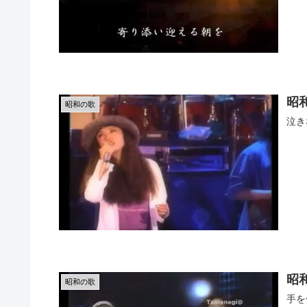
昭
昭和の歌
泣き
昭
昭和の歌
手を