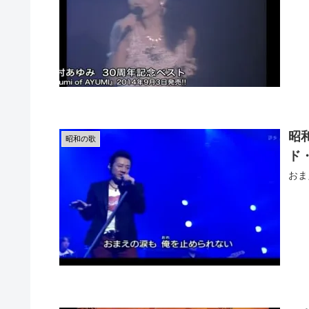
昭
昭和の歌
ド
おま