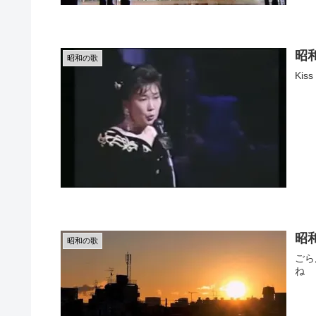
昭
昭和の歌
Ki
昭
昭和の歌
ごら
ね