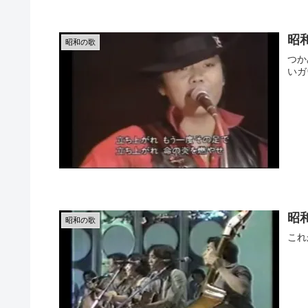
昭
昭和の歌
つか
いガ
昭
昭和の歌
これ