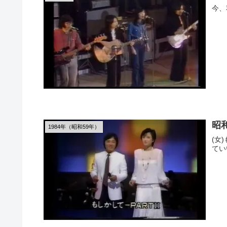
今、
昭
1984年（昭和59年）
(女
てい