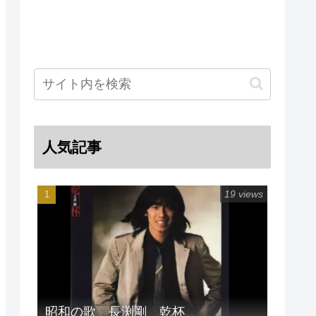
人気記事
19 views
昭和の歌 長渕剛 乾杯