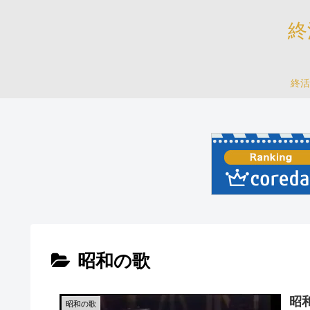
終
終活
昭和の歌
昭
昭和の歌