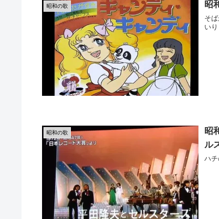
昭
昭和の歌
そば
いり
昭
昭和の歌
ル
ハチ