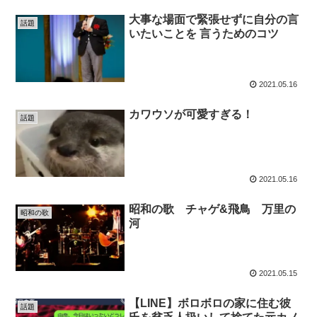
大事な場面で緊張せずに自分の言
話題
いたいことを 言うためのコツ
2021.05.16
カワウソが可愛すぎる！
話題
2021.05.16
昭和の歌 チャゲ&飛鳥 万里の
昭和の歌
河
2021.05.15
【LINE】ボロボロの家に住む彼
話題