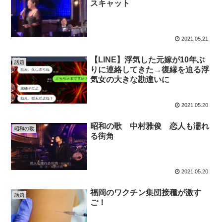
スキャット
2021.05.21
【LINE】浮気した元嫁が10年ぶ
話題
りに連絡してきた→復縁を迫る浮
気女の大きな勘違いに
2021.05.20
昭和の歌 中村雅俊 恋人も濡れ
昭和の歌
る街角
2021.05.20
福岡のワクチン集団接種が激す
話題
ご！