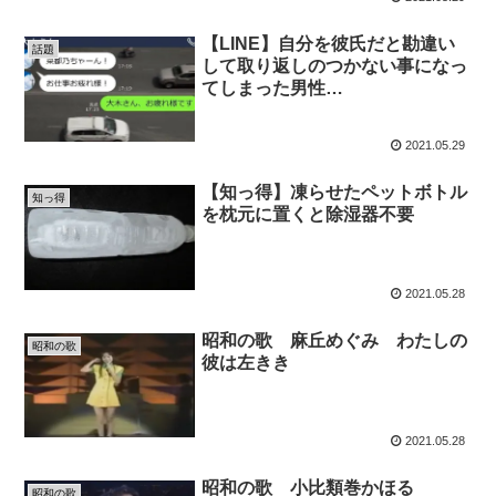
【LINE】自分を彼氏だと勘違い
話題
して取り返しのつかない事になっ
てしまった男性…
2021.05.29
【知っ得】凍らせたペットボトル
知っ得
を枕元に置くと除湿器不要
2021.05.28
昭和の歌 麻丘めぐみ わたしの
昭和の歌
彼は左きき
2021.05.28
昭和の歌 小比類巻かほる
昭和の歌