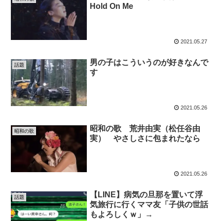
Hold On Me
2021.05.27
男の子はこういうのが好きなんで
話題
す
2021.05.26
昭和の歌 荒井由実（松任谷由
昭和の歌
実） やさしさに包まれたなら
2021.05.26
【LINE】病気の旦那を置いて浮
話題
気旅行に行くママ友「子供の世話
もよろしくｗ」→