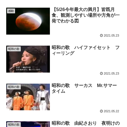
【5/26今年最大の満月】皆既月
感動
食、観測しやすい場所や方角が一
発でわかる図
2021.05.23
昭和の歌 ハイファイセット フ
昭和の歌
ィーリング
2021.05.23
昭和の歌 サーカス Mr.サマー
昭和の歌
タイム
2021.05.22
昭和の歌 由紀さおり 夜明けの
昭和の歌