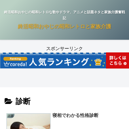
終活昭和おやじの昭和レトロな歌やドラマ、アニメと話題ネタと家族介護奮戦
記
終活昭和おやじの昭和レトロと家族介護
スポンサーリンク
診断
寝相でわかる性格診断
話題