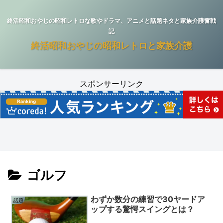
終活昭和おやじの昭和レトロな歌やドラマ、アニメと話題ネタと家族介護奮戦
記
終活昭和おやじの昭和レトロと家族介護
スポンサーリンク
ゴルフ
わずか数分の練習で30ヤードア
話題
ップする驚愕スイングとは？