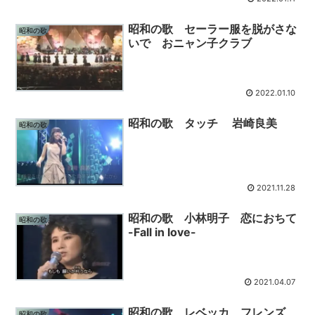
昭和の歌 セーラー服を脱がさな
昭和の歌
いで おニャン子クラブ
2022.01.10
昭和の歌 タッチ 岩崎良美
昭和の歌
2021.11.28
昭和の歌 小林明子 恋におちて
昭和の歌
-Fall in love-
2021.04.07
昭和の歌 レベッカ フレンズ
昭和の歌