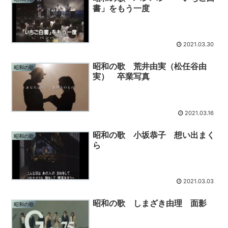
書」をもう一度
2021.03.30
昭和の歌 荒井由実（松任谷由
昭和の歌
実） 卒業写真
2021.03.16
昭和の歌 小坂恭子 想い出まく
昭和の歌
ら
2021.03.03
昭和の歌 しまざき由理 面影
昭和の歌