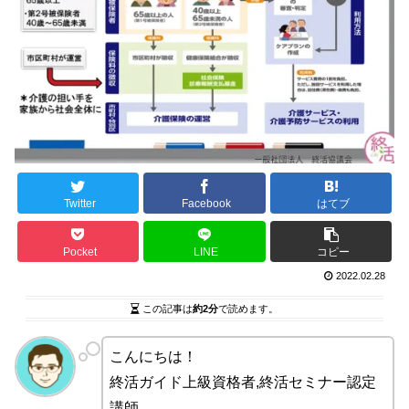
Twitter
Facebook
はてブ
Pocket
LINE
コピー
2022.02.28
この記事は
約2分
で読めます。
こんにちは！
終活ガイド上級資格者,終活セミナー認定
講師、