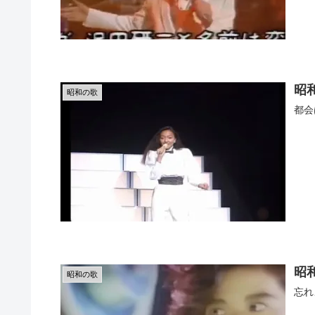
昭和
昭和の歌
都会
昭和
昭和の歌
忘れ