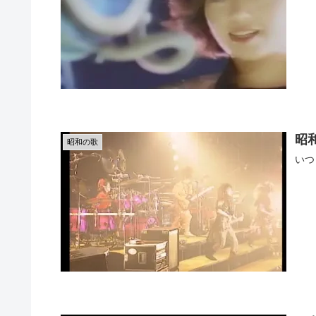
昭
昭和の歌
いつ