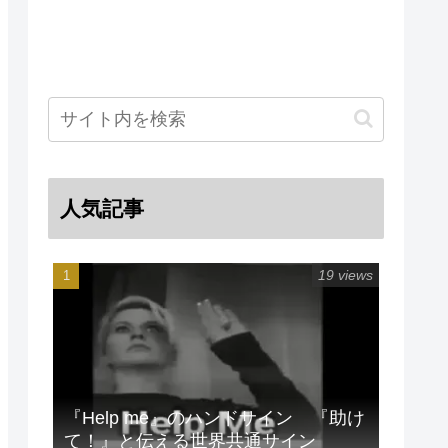
人気記事
19 views
『Help me』のハンドサイン 『助け
て！』と伝える世界共通サイン