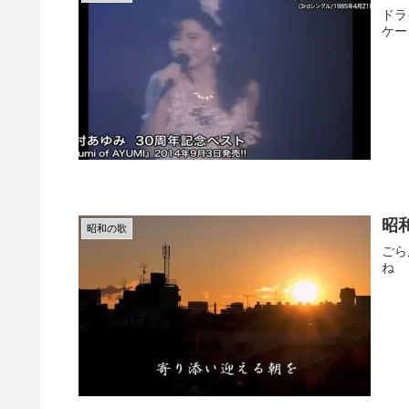
ドラ
ケー
昭
昭和の歌
ごら
ね