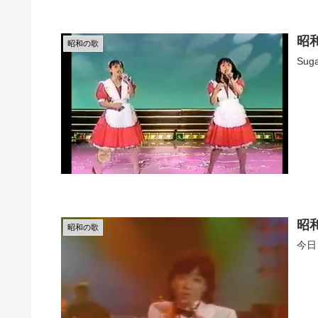
昭和
昭和の歌
Sug
昭
昭和の歌
今日