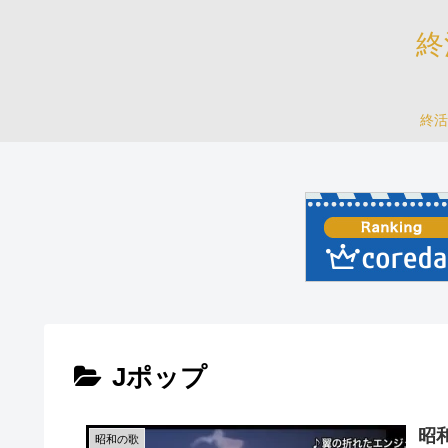
終
終活
Jポップ
昭
昭和の歌