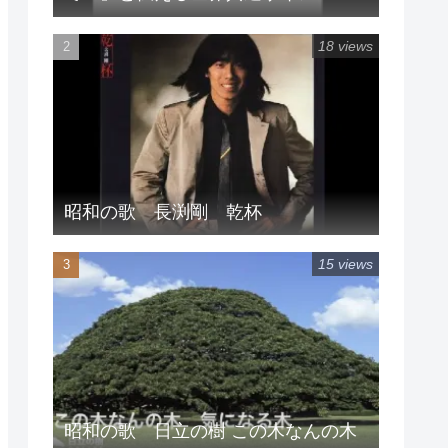
18 views
昭和の歌 長渕剛 乾杯
15 views
昭和の歌 日立の樹 この木なんの木