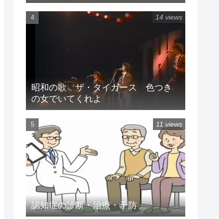
14 views
昭和の歌 ザ・タイガース 色つき
の女でいてくれよ
11 views
認知症の診断・治療・予防