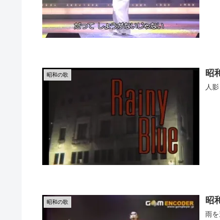
昭和
昭和の歌
人影
昭
昭和の歌
雨を