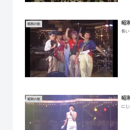
昭和
昭和の歌
長い
昭
昭和の歌
にじ