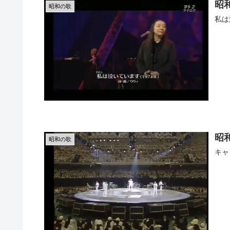
昭
昭和の歌
私は
昭
昭和の歌
キャ