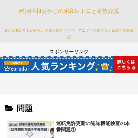
終活昭和おやじの昭和レトロと家族介護
終活昭和おやじの昭和レトロな歌やドラマ、アニメと話題ネタと家族介護奮戦
記
スポンサーリンク
問題
運転免許更新の認知機能検査の本
認知症
番問題①