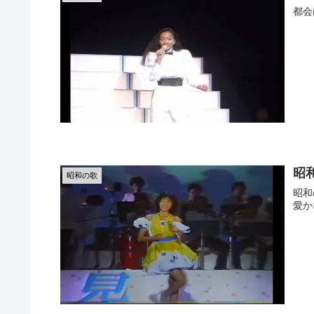
都会
昭
昭和の歌
昭和の歌 