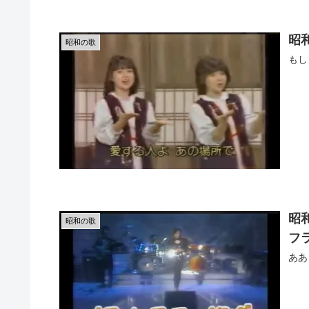
昭
昭和の歌
もし
昭
昭和の歌
フ
ああ