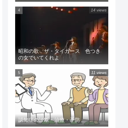
14 views
昭和の歌 ザ・タイガース 色つき
の女でいてくれよ
11 views
認知症の診断・治療・予防